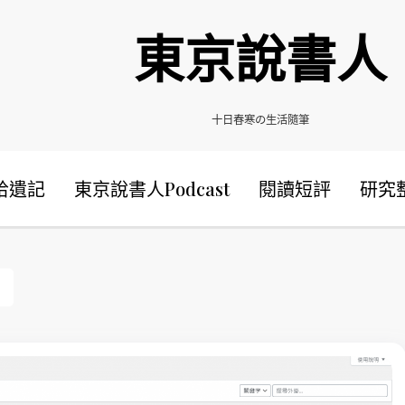
東京說書人
十日春寒の生活隨筆
拾遺記
東京說書人Podcast
閱讀短評
研究