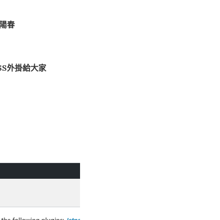
很陽春
SS外掛給大家