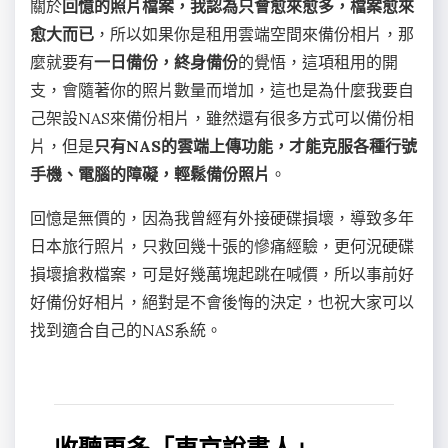
關於
回憶的照片檔案，我認為只會愈來愈多，檔案愈來
愈大而已
，所以如果你是租用雲端空間來備份相片，那
麼就要有
一日備份，終身備份
的覺悟，這項租用的開
支，會隨著你的照片數量而增加，這也是為什麼我要自
己架設NAS來備份相片，雖然還有很多方式可以備份相
片，但是
只有NAS的雲端上傳功能，才能克服各種行號
手機、電腦的障礙，輕鬆備份照片
。
回憶是無價的，因為我曾經有外接硬碟損壞，導致多年
日本旅行照片，只救回幾十張的慘痛經驗，更何況硬碟
損壞搶救檔案，可是好幾萬塊起跳在喊價，所以事前好
好備份好相片，絕對是不會後悔的決定，也祝大家可以
找到適合自己的NAS系統。
收聽更多「東京說書人」